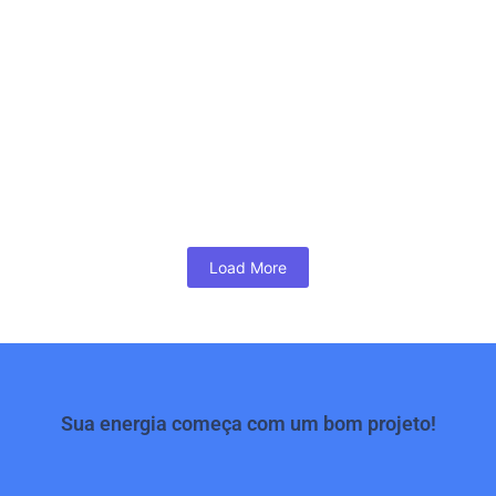
elétrica
janeiro 7, 2026
A elaboração de quesitos em perícias de
engenharia elétrica é uma etapa decisiva para
o sucesso de qualquer processo que...
SAIBA MAIS
Load More
Sua energia começa com um bom projeto!