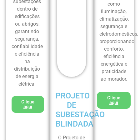
subestações
como
dentro de
iluminação,
edificações
climatização,
ou abrigos,
segurança e
garantindo
eletrodomésticos,
segurança,
proporcionando
confiabilidade
conforto,
e eficiência
eficiência
na
energética e
distribuição
praticidade
de energia
ao morador.
elétrica.
PROJETO
Clique
Clique
aqui
DE
aqui
SUBESTAÇÃO
BLINDADA
O Projeto de