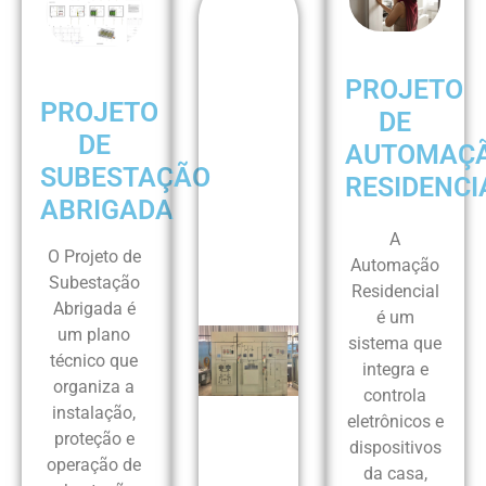
PROJETO
PROJETO
DE
DE
AUTOMAÇ
SUBESTAÇÃO
RESIDENCI
ABRIGADA
A
O Projeto de
Automação
Subestação
Residencial
Abrigada é
é um
um plano
sistema que
técnico que
integra e
organiza a
controla
instalação,
eletrônicos e
proteção e
dispositivos
operação de
da casa,