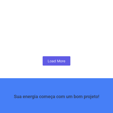
elétrica
janeiro 7, 2026
A elaboração de quesitos em perícias de
engenharia elétrica é uma etapa decisiva para
o sucesso de qualquer processo que...
SAIBA MAIS
Load More
Sua energia começa com um bom projeto!