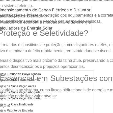
ação
u sistema elétrico.
imensionamento de Cabos Elétricos e Disjuntor
 instalações elétricas, a proteção dos equipamentos e a corret
alculadora de Eletroduto
has, perdas financeiras e riscos à segurança das pessoas.
imulador de economia mercado livre de energia
alculadora de Energia Solar
roteção e Seletividade?
Somos
o
reta dos dispositivos de proteção, como disjuntores e relés, em 
etivo é eliminar o defeito rapidamente, reduzindo danos e riscos.
nas o dispositivo mais próximo da falha atue, preservando a c
mentos desnecessários e prejuízos operacionais.
s
ojeto Elétrico de Baixa Tensão
 Essencial em Subestações co
ojeto de SPDA e Aterramento
ojeto de Subestação Aérea
 variáveis ao sistema, como fluxos bidirecionais de energia 
ojeto de Subestação Abrigada
talação pode ficar vulnerável a:
ojeto de Subestação Blindada
ojeto de Casa Inteligente
teção.
ojeto Padrão de Entrada