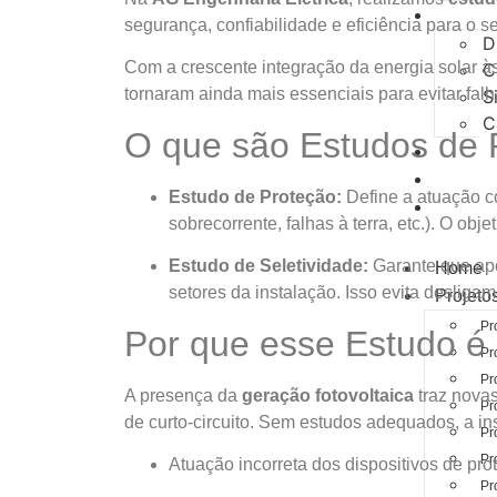
Simul
segurança, confiabilidade e eficiência para o se
D
Com a crescente integração da energia solar às
C
tornaram ainda mais essenciais para evitar fal
S
C
O que são Estudos de P
Quem 
Contat
Estudo de Proteção:
Define a atuação cor
Blog
sobrecorrente, falhas à terra, etc.). O obj
Estudo de Seletividade:
Garante que ape
Home
setores da instalação. Isso evita desliga
Projeto
Pr
Por que esse Estudo é
Pr
Pr
A presença da
geração fotovoltaica
traz novas
Pr
de curto-circuito. Sem estudos adequados, a ins
Pr
Pr
Atuação incorreta dos dispositivos de pro
Pr