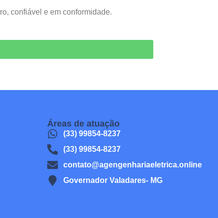
ro, confiável e em conformidade.
Áreas de atuação
(33) 99854-8237
(33) 99854-8237
contato@agengenhariaeletrica.online
Governador Valadares- MG