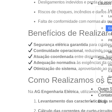
Desligamentos indevidos e perda de ener
Laudos
La
Riscos de choques, incêndios e danos a
La
Falta de conformidade com normas da co
Pe
Es
Benefícios de Realizar
Es
PI
Segurança elétrica garantida
para colabor
La
Continuidade operacional
, reduzindo para
Me
Atuação coordenada
entre disjuntores, fusí
Simula
Adequação normativa
às exigências da co
Di
Otimização do sistema
, aproveitando ao m
Ca
Si
Como Realizamos os E
Ca
Quem 
Na
AG Engenharia Elétrica
, utilizamos
softwa
Contat
Levantamento das características da 
Blog
Cálculo das correntes de curto-circuito