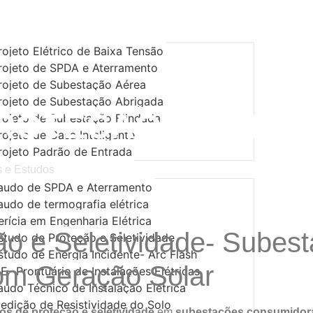
os
rojeto Elétrico de Baixa Tensão
rojeto de SPDA e Aterramento
rojeto de Subestação Aérea
rojeto de Subestação Abrigada
ROTEÇÃO E SELET
rojeto de Subestação Blindada
rojeto de Casa Inteligente
rojeto Padrão de Entrada
 e Estudos
audo de SPDA e Aterramento
audo de termografia elétrica
erícia em Engenharia Elétrica
ão e Seletividade- Subes
studo de Proteção e Seletividade
studo de Energia Incidente- Arc Flash
om Geração Solar
IE- Prontuário de Instalações Elétricas
audo Técnico de Instalação Elétrica
edição de Resistividade do Solo
os de proteção e seletividade
em
subestações consumidora