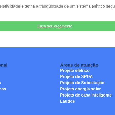
eletividade
e tenha a tranquilidade de um sistema elétrico segu
Faça seu orçamento
onal
Áreas de atuação
Projeto elétrico
Projeto de SPDA
o
Projeto de Subestação
mos
Projeto energia solar
Projeto de casa inteligente
Laudos