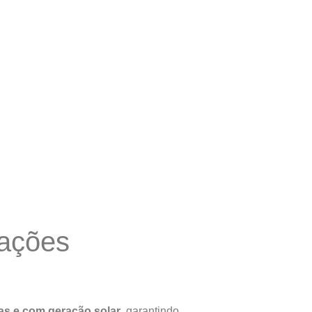
IVIDADE
tações
s e com geração solar
, garantindo