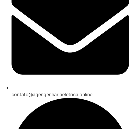
contato@agengenhariaeletrica.online