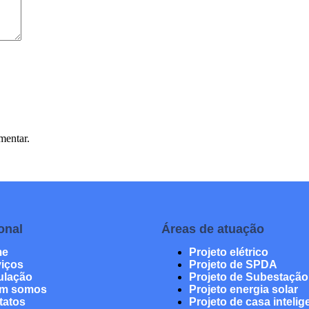
mentar.
ional
Áreas de atuação
me
Projeto elétrico
viços
Projeto de SPDA
ulação
Projeto de Subestação
m somos
Projeto energia solar
tatos
Projeto de casa intelig