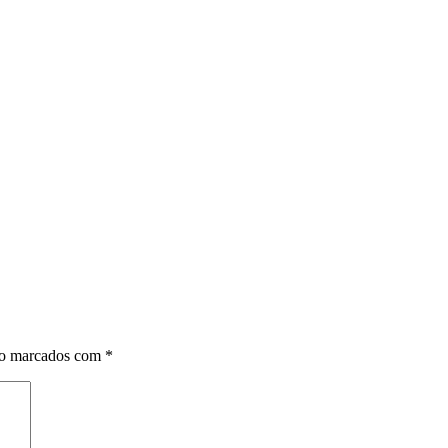
ojetos
Laudos e Estudos
Simulação
Quem Somos
ão marcados com
*