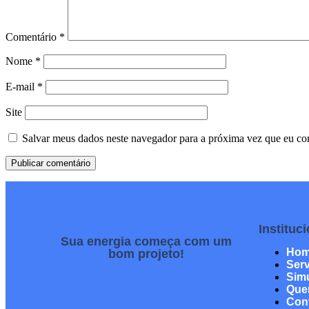
Comentário
*
Nome
*
E-mail
*
Site
Salvar meus dados neste navegador para a próxima vez que eu co
Instituc
Sua energia começa com um
Ho
bom projeto!
Ser
Sim
Que
Con